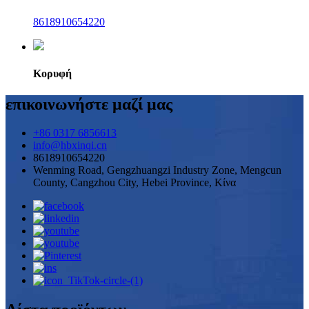
8618910654220
Κορυφή
επικοινωνήστε μαζί μας
+86 0317 6856613
info@hbxinqi.cn
8618910654220
Wenming Road, Gengzhuangzi Industry Zone, Mengcun
County, Cangzhou City, Hebei Province, Κίνα