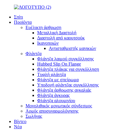
Σπίτι
Προϊόντα
Ευέλικτη άρθρωση
Μεταλλική Διαστολή
Διαστολή από καουτσούκ
Ικανοποιών
Αντισταθμιστής μανικιών
Φλάντζα
Φλάντζα λαιμού συγκόλλησης
Hubbed Slip On Flange
Φλάντζα πλάκας για συγκόλληση
Τυφλή φλάντζα
Φλάντζα με σπείρωμα
Υποδοχή φλάντζας συγκόλλησης
Φλάντζα άρθρωσης αγκαλιάς
Φλάντζα άγκυρας
Φλάντζα αλουμινίου
Μονολιθικός μονωτικός σύνδεσμος
Αρμός αποσυναρμολόγησης
Σωλήνας
Βίντεο
Νέα