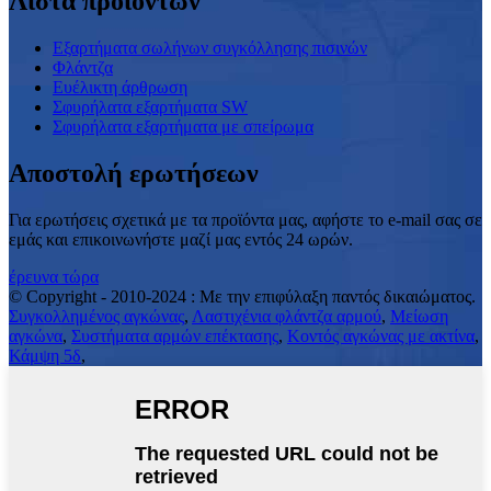
Λίστα προϊόντων
Εξαρτήματα σωλήνων συγκόλλησης πισινών
Φλάντζα
Ευέλικτη άρθρωση
Σφυρήλατα εξαρτήματα SW
Σφυρήλατα εξαρτήματα με σπείρωμα
Αποστολή ερωτήσεων
Για ερωτήσεις σχετικά με τα προϊόντα μας, αφήστε το e-mail σας σε
εμάς και επικοινωνήστε μαζί μας εντός 24 ωρών.
έρευνα τώρα
© Copyright - 2010-2024 : Με την επιφύλαξη παντός δικαιώματος.
Συγκολλημένος αγκώνας
,
Λαστιχένια φλάντζα αρμού
,
Μείωση
αγκώνα
,
Συστήματα αρμών επέκτασης
,
Κοντός αγκώνας με ακτίνα
,
Κάμψη 5δ
,