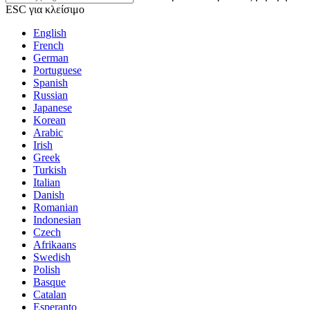
ESC για κλείσιμο
English
French
German
Portuguese
Spanish
Russian
Japanese
Korean
Arabic
Irish
Greek
Turkish
Italian
Danish
Romanian
Indonesian
Czech
Afrikaans
Swedish
Polish
Basque
Catalan
Esperanto