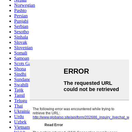
Norwegian
Pashto
Persian
Punjabi
Serbian
Sesotho
Sinhala
Slovak
Slovenian
Somali
Samoan
Scots Gaelic
Shona
Sindhi
Sundanese
Swahili
Tajik
Tamil
Telugu
Thai
Ukrainian
Urdu
Uzbek
Vietnamese