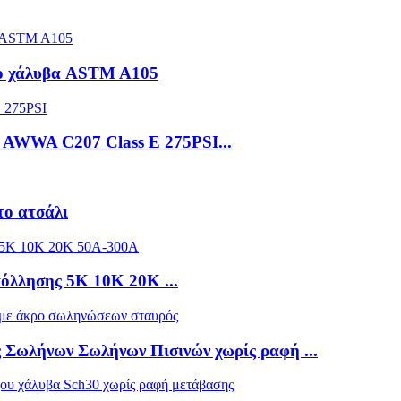
χο χάλυβα ASTM A105
α AWWA C207 Class E 275PSI...
το ατσάλι
όλλησης 5K 10K 20K ...
Σωλήνων Σωλήνων Πισινών χωρίς ραφή ...