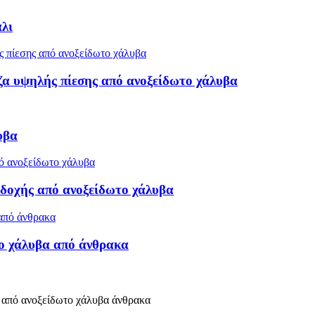
λι
α υψηλής πίεσης από ανοξείδωτο χάλυβα
υβα
δοχής από ανοξείδωτο χάλυβα
ο χάλυβα από άνθρακα