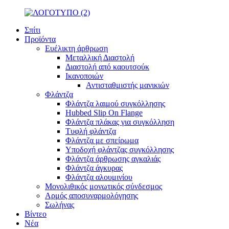
Σπίτι
Προϊόντα
Ευέλικτη άρθρωση
Μεταλλική Διαστολή
Διαστολή από καουτσούκ
Ικανοποιών
Αντισταθμιστής μανικιών
Φλάντζα
Φλάντζα λαιμού συγκόλλησης
Hubbed Slip On Flange
Φλάντζα πλάκας για συγκόλληση
Τυφλή φλάντζα
Φλάντζα με σπείρωμα
Υποδοχή φλάντζας συγκόλλησης
Φλάντζα άρθρωσης αγκαλιάς
Φλάντζα άγκυρας
Φλάντζα αλουμινίου
Μονολιθικός μονωτικός σύνδεσμος
Αρμός αποσυναρμολόγησης
Σωλήνας
Βίντεο
Νέα