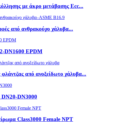
όλλησης με άκρο μετάβασης Ecc...
φές από ανθρακούχο χάλυβα...
N32-DN1600 EPDM
φλάντζας από ανοξείδωτο χάλυβα...
ων DN20-DN3000
είρωμα Class3000 Female NPT