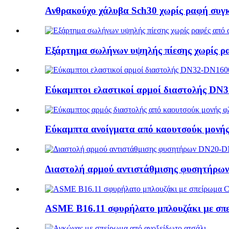
Ανθρακούχο χάλυβα Sch30 χωρίς ραφή συγκ
Εξάρτημα σωλήνων υψηλής πίεσης χωρίς ρα
Εύκαμπτοι ελαστικοί αρμοί διαστολής D
Εύκαμπτα ανοίγματα από καουτσούκ μονής 
Διαστολή αρμού αντιστάθμισης φυσητήρ
ASME B16.11 σφυρήλατο μπλουζάκι με σπ