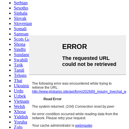
Serbian
Sesotho
Sinhala
Slovak
Slovenian
Somali
Samoan
Scots Gaelic
Shona
Sindhi
Sundanese
Swahili
Tajik
Tamil
Telugu
Thai
Ukrainian
Urdu
Uzbek
Vietnamese
Welsh
Xhosa
Yiddish
Yoruba
Zulu