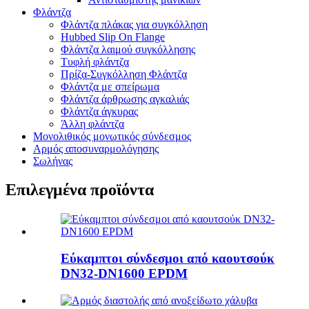
Φλάντζα
Φλάντζα πλάκας για συγκόλληση
Hubbed Slip On Flange
Φλάντζα λαιμού συγκόλλησης
Τυφλή φλάντζα
Πρίζα-Συγκόλληση Φλάντζα
Φλάντζα με σπείρωμα
Φλάντζα άρθρωσης αγκαλιάς
Φλάντζα άγκυρας
Άλλη φλάντζα
Μονολιθικός μονωτικός σύνδεσμος
Αρμός αποσυναρμολόγησης
Σωλήνας
Επιλεγμένα προϊόντα
Εύκαμπτοι σύνδεσμοι από καουτσούκ
DN32-DN1600 EPDM