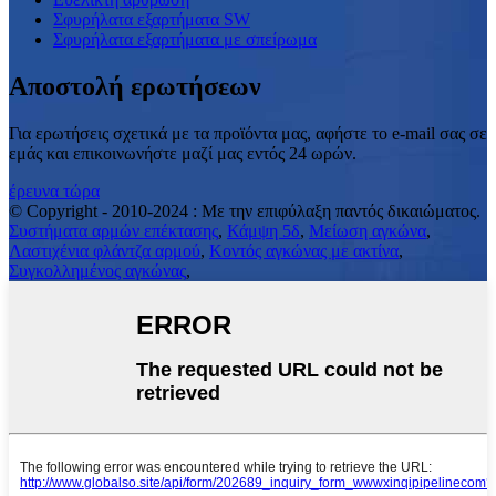
Σφυρήλατα εξαρτήματα SW
Σφυρήλατα εξαρτήματα με σπείρωμα
Αποστολή ερωτήσεων
Για ερωτήσεις σχετικά με τα προϊόντα μας, αφήστε το e-mail σας σε
εμάς και επικοινωνήστε μαζί μας εντός 24 ωρών.
έρευνα τώρα
© Copyright - 2010-2024 : Με την επιφύλαξη παντός δικαιώματος.
Συστήματα αρμών επέκτασης
,
Κάμψη 5δ
,
Μείωση αγκώνα
,
Λαστιχένια φλάντζα αρμού
,
Κοντός αγκώνας με ακτίνα
,
Συγκολλημένος αγκώνας
,