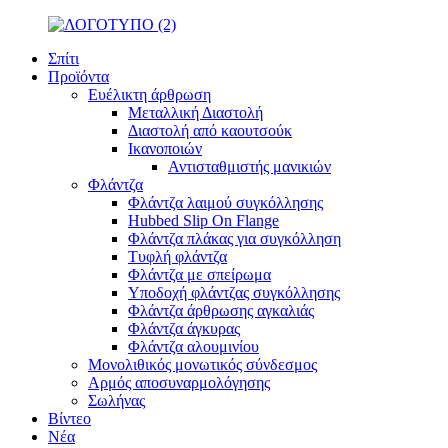
Σπίτι
Προϊόντα
Ευέλικτη άρθρωση
Μεταλλική Διαστολή
Διαστολή από καουτσούκ
Ικανοποιών
Αντισταθμιστής μανικιών
Φλάντζα
Φλάντζα λαιμού συγκόλλησης
Hubbed Slip On Flange
Φλάντζα πλάκας για συγκόλληση
Τυφλή φλάντζα
Φλάντζα με σπείρωμα
Υποδοχή φλάντζας συγκόλλησης
Φλάντζα άρθρωσης αγκαλιάς
Φλάντζα άγκυρας
Φλάντζα αλουμινίου
Μονολιθικός μονωτικός σύνδεσμος
Αρμός αποσυναρμολόγησης
Σωλήνας
Βίντεο
Νέα