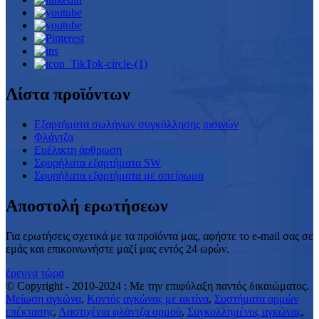
Λίστα προϊόντων
Εξαρτήματα σωλήνων συγκόλλησης πισινών
Φλάντζα
Ευέλικτη άρθρωση
Σφυρήλατα εξαρτήματα SW
Σφυρήλατα εξαρτήματα με σπείρωμα
Αποστολή ερωτήσεων
Για ερωτήσεις σχετικά με τα προϊόντα μας, αφήστε το e-mail σας σε
εμάς και επικοινωνήστε μαζί μας εντός 24 ωρών.
έρευνα τώρα
© Copyright - 2010-2024 : Με την επιφύλαξη παντός δικαιώματος.
Μείωση αγκώνα
,
Κοντός αγκώνας με ακτίνα
,
Συστήματα αρμών
επέκτασης
,
Λαστιχένια φλάντζα αρμού
,
Συγκολλημένος αγκώνας
,