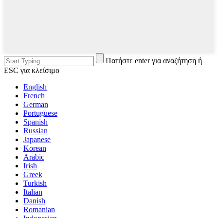
Πατήστε enter για αναζήτηση ή
ESC για κλείσιμο
English
French
German
Portuguese
Spanish
Russian
Japanese
Korean
Arabic
Irish
Greek
Turkish
Italian
Danish
Romanian