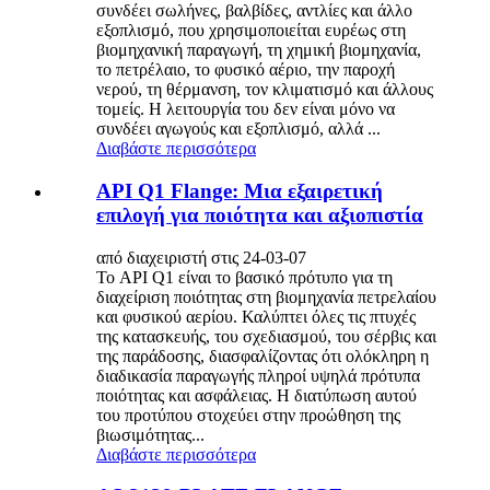
συνδέει σωλήνες, βαλβίδες, αντλίες και άλλο
εξοπλισμό, που χρησιμοποιείται ευρέως στη
βιομηχανική παραγωγή, τη χημική βιομηχανία,
το πετρέλαιο, το φυσικό αέριο, την παροχή
νερού, τη θέρμανση, τον κλιματισμό και άλλους
τομείς. Η λειτουργία του δεν είναι μόνο να
συνδέει αγωγούς και εξοπλισμό, αλλά ...
Διαβάστε περισσότερα
API Q1 Flange: Μια εξαιρετική
επιλογή για ποιότητα και αξιοπιστία
από διαχειριστή στις 24-03-07
Το API Q1 είναι το βασικό πρότυπο για τη
διαχείριση ποιότητας στη βιομηχανία πετρελαίου
και φυσικού αερίου. Καλύπτει όλες τις πτυχές
της κατασκευής, του σχεδιασμού, του σέρβις και
της παράδοσης, διασφαλίζοντας ότι ολόκληρη η
διαδικασία παραγωγής πληροί υψηλά πρότυπα
ποιότητας και ασφάλειας. Η διατύπωση αυτού
του προτύπου στοχεύει στην προώθηση της
βιωσιμότητας...
Διαβάστε περισσότερα