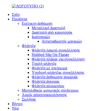
Σπίτι
Προϊόντα
Ευέλικτη άρθρωση
Μεταλλική Διαστολή
Διαστολή από καουτσούκ
Ικανοποιών
Αντισταθμιστής μανικιών
Φλάντζα
Φλάντζα λαιμού συγκόλλησης
Hubbed Slip On Flange
Φλάντζα πλάκας για συγκόλληση
Τυφλή φλάντζα
Φλάντζα με σπείρωμα
Υποδοχή φλάντζας συγκόλλησης
Φλάντζα άρθρωσης αγκαλιάς
Φλάντζα άγκυρας
Φλάντζα αλουμινίου
Μονολιθικός μονωτικός σύνδεσμος
Αρμός αποσυναρμολόγησης
Σωλήνας
Βίντεο
Νέα