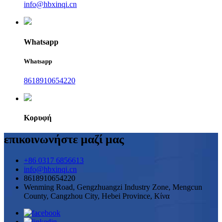
info@hbxinqi.cn
Whatsapp
Whatsapp
8618910654220
Κορυφή
επικοινωνήστε μαζί μας
+86 0317 6856613
info@hbxinqi.cn
8618910654220
Wenming Road, Gengzhuangzi Industry Zone, Mengcun
County, Cangzhou City, Hebei Province, Κίνα