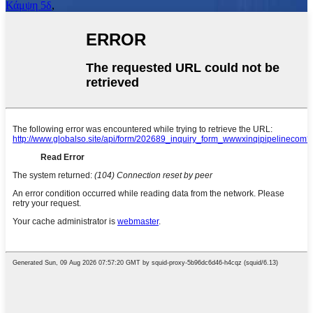
Κάμψη 5δ
,