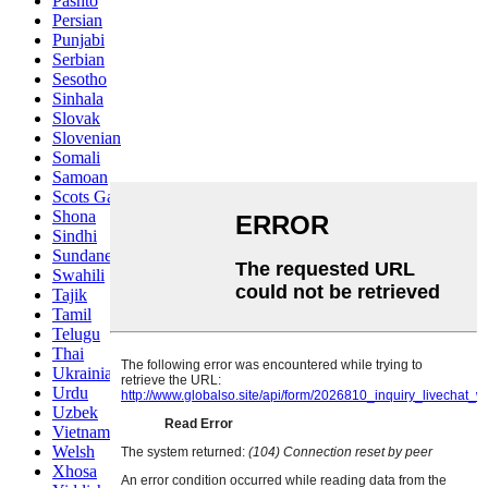
Pashto
Persian
Punjabi
Serbian
Sesotho
Sinhala
Slovak
Slovenian
Somali
Samoan
Scots Gaelic
Shona
Sindhi
Sundanese
Swahili
Tajik
Tamil
Telugu
Thai
Ukrainian
Urdu
Uzbek
Vietnamese
Welsh
Xhosa