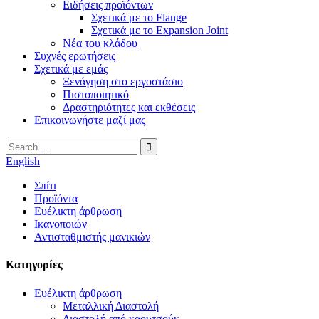
Ειδήσεις προϊόντων
Σχετικά με το Flange
Σχετικά με το Expansion Joint
Νέα του κλάδου
Συχνές ερωτήσεις
Σχετικά με εμάς
Ξενάγηση στο εργοστάσιο
Πιστοποιητικό
Δραστηριότητες και εκθέσεις
Επικοινωνήστε μαζί μας
English
Σπίτι
Προϊόντα
Ευέλικτη άρθρωση
Ικανοποιών
Αντισταθμιστής μανικιών
Κατηγορίες
Ευέλικτη άρθρωση
Μεταλλική Διαστολή
Διαστολή από καουτσούκ