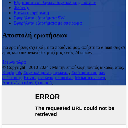
Εξαρτήματα σωλήνων συγκόλλησης πισινών
Φλάντζα
Ευέλικτη άρθρωση
Σφυρήλατα εξαρτήματα SW
Σφυρήλατα εξαρτήματα με σπείρωμα
Αποστολή ερωτήσεων
Για ερωτήσεις σχετικά με τα προϊόντα μας, αφήστε το e-mail σας σε
εμάς και επικοινωνήστε μαζί μας εντός 24 ωρών.
έρευνα τώρα
© Copyright - 2010-2024 : Με την επιφύλαξη παντός δικαιώματος.
Κάμψη 5δ
,
Συγκολλημένος αγκώνας
,
Συστήματα αρμών
επέκτασης
,
Κοντός αγκώνας με ακτίνα
,
Μείωση αγκώνα
,
Λαστιχένια φλάντζα αρμού
,