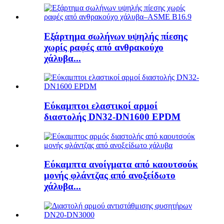
Εξάρτημα σωλήνων υψηλής πίεσης
χωρίς ραφές από ανθρακούχο
χάλυβα...
Εύκαμπτοι ελαστικοί αρμοί
διαστολής DN32-DN1600 EPDM
Εύκαμπτα ανοίγματα από καουτσούκ
μονής φλάντζας από ανοξείδωτο
χάλυβα...