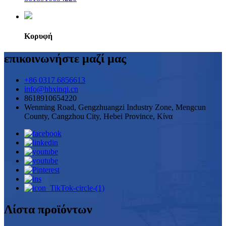
Κορυφή
επικοινωνήστε μαζί μας
+86 0317 6856613
info@hbxinqi.cn
8618910654220
Wenming Road, Gengzhuangzi Industry Zone, Mengcun
County, Cangzhou City, Hebei Province, Κίνα
Λίστα προϊόντων