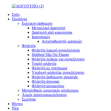
Σπίτι
Προϊόντα
Ευέλικτη άρθρωση
Μεταλλική Διαστολή
Διαστολή από καουτσούκ
Ικανοποιών
Αντισταθμιστής μανικιών
Φλάντζα
Φλάντζα λαιμού συγκόλλησης
Hubbed Slip On Flange
Φλάντζα πλάκας για συγκόλληση
Τυφλή φλάντζα
Φλάντζα με σπείρωμα
Υποδοχή φλάντζας συγκόλλησης
Φλάντζα άρθρωσης αγκαλιάς
Φλάντζα άγκυρας
Φλάντζα αλουμινίου
Μονολιθικός μονωτικός σύνδεσμος
Αρμός αποσυναρμολόγησης
Σωλήνας
Βίντεο
Νέα