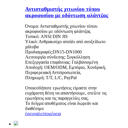
Αντισταθμιστής χιτωνίου τύπου
ακροφυσίου με οδόντωση φλάντζας
Όνομα: Αντισταθμιστής χιτωνίου τύπου
ακροφυσίου με οδόντωση φλάντζας
Τυπικό: ANSI DIN JIS
Υλικό: Ανθρακούχο ατσάλι από ανοξείδωτο
χάλυβα
Προδιαγραφές:DN15-DN1000
Λειτουργία σύνδεσης: Συγκόλληση
Επεξεργασία επιφάνειας: Γαλβανισμένη
Αποδοχή: OEM/ODM, Εμπόριο, Χονδρική,
Περιφερειακή Αντιπροσωπεία,
Πληρωμή: T/T, L/C, PayPal
Οποιεσδήποτε ερωτήσεις είμαστε στην
ευχάριστη θέση να απαντήσουμε, στείλτε τις
ερωτήσεις και τις παραγγελίες σας.
Το δείγμα αποθέματος είναι δωρεάν και
διαθέσιμο
έρευνα
λεπτομέρεια