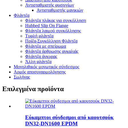
Αντισταθμιστής φυσιγγίων
Αντισταθμιστής μανικιών
Φλάντζα
Φλάντζα πλάκας για συγκόλληση
Hubbed Slip On Flange
Φλάντζα λαιμού συγκόλλησης
Τυφλή φλάντζα
Πρίζα-Συγκόλληση Φλάντζα
Φλάντζα με σπείρωμα
Φλάντζα άρθρωσης αγκαλιάς
Φλάντζα άγκυρας
Άλλη φλάντζα
Μονολιθικός μονωτικός σύνδεσμος
Αρμός αποσυναρμολόγησης
Σωλήνας
Επιλεγμένα προϊόντα
Εύκαμπτοι σύνδεσμοι από καουτσούκ
DN32-DN1600 EPDM