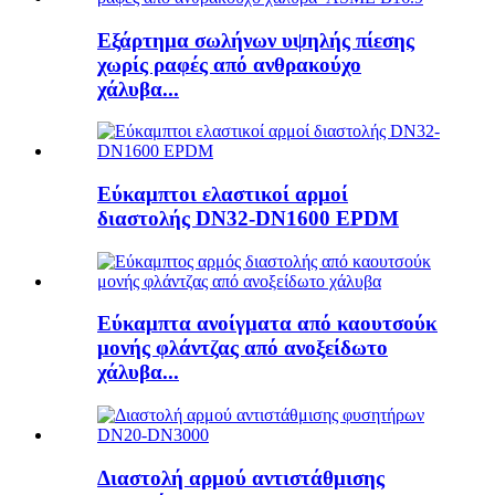
Εξάρτημα σωλήνων υψηλής πίεσης
χωρίς ραφές από ανθρακούχο
χάλυβα...
Εύκαμπτοι ελαστικοί αρμοί
διαστολής DN32-DN1600 EPDM
Εύκαμπτα ανοίγματα από καουτσούκ
μονής φλάντζας από ανοξείδωτο
χάλυβα...
Διαστολή αρμού αντιστάθμισης