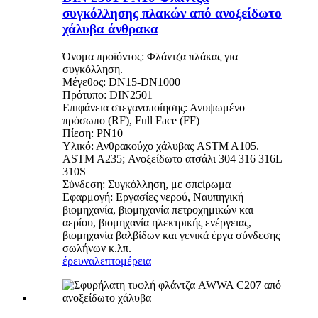
συγκόλλησης πλακών από ανοξείδωτο
χάλυβα άνθρακα
Όνομα προϊόντος: Φλάντζα πλάκας για
συγκόλληση.
Μέγεθος: DN15-DN1000
Πρότυπο: DIN2501
Επιφάνεια στεγανοποίησης: Ανυψωμένο
πρόσωπο (RF), Full Face (FF)
Πίεση: PN10
Υλικό: Ανθρακούχο χάλυβας ASTM A105.
ASTM A235; Ανοξείδωτο ατσάλι 304 316 316L
310S
Σύνδεση: Συγκόλληση, με σπείρωμα
Εφαρμογή: Εργασίες νερού, Ναυπηγική
βιομηχανία, βιομηχανία πετροχημικών και
αερίου, βιομηχανία ηλεκτρικής ενέργειας,
βιομηχανία βαλβίδων και γενικά έργα σύνδεσης
σωλήνων κ.λπ.
έρευνα
λεπτομέρεια