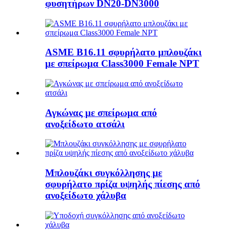
φυσητήρων DN20-DN3000
ASME B16.11 σφυρήλατο μπλουζάκι
με σπείρωμα Class3000 Female NPT
Αγκώνας με σπείρωμα από
ανοξείδωτο ατσάλι
Μπλουζάκι συγκόλλησης με
σφυρήλατο πρίζα υψηλής πίεσης από
ανοξείδωτο χάλυβα