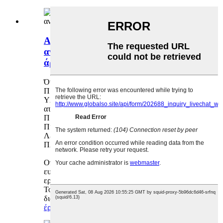
ASME B16.5 Ανοξείδωτο ατσάλι από
ανοξείδωτο ατσάλι με φλάντζα
άρθρωσης
Όνομα: Φλάντζα άρθρωσης περιτυλίγματος
Πρότυπο: ASME B16.5
Υλικό: Ανθρακούχο Χάλυβας; Ανοξείδωτο
ατσάλι
Προδιαγραφές: 1/2"-24" DN15-600
Πίεση: Κλάση 150-Κλάση 2500
Λειτουργία σύνδεσης: Συγκόλληση
Πληρωμή: T/T, L/C, D/P, PayPal
Οποιεσδήποτε ερωτήσεις είμαστε στην
ευχάριστη θέση να απαντήσουμε, στείλτε τις
ερωτήσεις και τις παραγγελίες σας.
Το δείγμα αποθέματος είναι δωρεάν και
διαθέσιμο
έρευνα
λεπτομέρεια