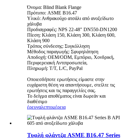
Όνομα: Blind Blank Flange
Πρότυπο: ASME B16.47
Υλικό: Ανθρακούχο ατσάλι από ανοξείδωτο
χάλυβα
Προδιαγραφές: NPS 22-48" DN550-DN1200
Πίεση: Κλάση 150, Κλάση 300, Κλάση 600,
Κλάση 900
Τρόπος σύνδεσης: Συγκόλληση
Μέθοδος παραγωγής: Σφυρηλάτηση
Αποδοχή: OEM/ODM, Εμπόριο, Χονδρική,
Περιφερειακή Αντιπροσωπεία,
Πληρωμή: T/T, L/C, PayPal
Οποιεσδήποτε ερωτήσεις είμαστε στην
ευχάριστη θέση να απαντήσουμε, στείλτε τις
ερωτήσεις και τις παραγγελίες σας.
Το δείγμα αποθέματος είναι δωρεάν και
διαθέσιμο
έρευνα
λεπτομέρεια
Τυφλή φλάντζα ASME B16.47 Series