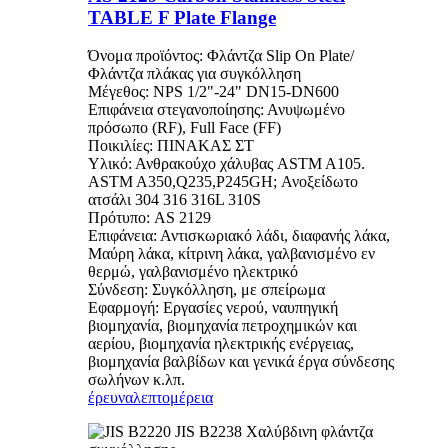
TABLE F Plate Flange
Όνομα προϊόντος: Φλάντζα Slip On Plate/
Φλάντζα πλάκας για συγκόλληση
Μέγεθος: NPS 1/2"-24" DN15-DN600
Επιφάνεια στεγανοποίησης: Ανυψωμένο
πρόσωπο (RF), Full Face (FF)
Ποικιλίες: ΠΙΝΑΚΑΣ ΣΤ
Υλικό: Ανθρακούχο χάλυβας ASTM A105.
ASTM A350,Q235,P245GH; Ανοξείδωτο
ατσάλι 304 316 316L 310S
Πρότυπο: AS 2129
Επιφάνεια: Αντισκωριακό λάδι, διαφανής λάκα,
Μαύρη λάκα, κίτρινη λάκα, γαλβανισμένο εν
θερμώ, γαλβανισμένο ηλεκτρικό
Σύνδεση: Συγκόλληση, με σπείρωμα
Εφαρμογή: Εργασίες νερού, ναυπηγική
βιομηχανία, βιομηχανία πετροχημικών και
αερίου, βιομηχανία ηλεκτρικής ενέργειας,
βιομηχανία βαλβίδων και γενικά έργα σύνδεσης
σωλήνων κ.λπ.
έρευνα
λεπτομέρεια