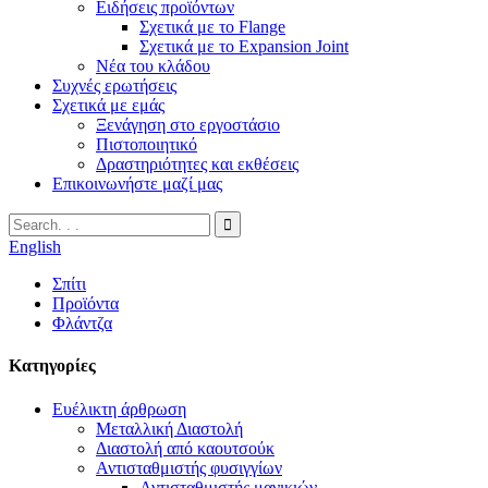
Ειδήσεις προϊόντων
Σχετικά με το Flange
Σχετικά με το Expansion Joint
Νέα του κλάδου
Συχνές ερωτήσεις
Σχετικά με εμάς
Ξενάγηση στο εργοστάσιο
Πιστοποιητικό
Δραστηριότητες και εκθέσεις
Επικοινωνήστε μαζί μας
English
Σπίτι
Προϊόντα
Φλάντζα
Κατηγορίες
Ευέλικτη άρθρωση
Μεταλλική Διαστολή
Διαστολή από καουτσούκ
Αντισταθμιστής φυσιγγίων
Αντισταθμιστής μανικιών