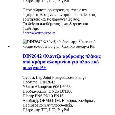
Πληρωμή: T/T, L/C, PayPal
Οποιεσδήποτε ερωτήσεις είμαστε στην
ευχάριστη θέση να απαντήσουμε, στείλτε τις
ερωτήσεις και τις παραγγελίες σας.
Το δείγμα αποθέματος είναι δωρεάν και
διαθέσιμο
έρευνα
λεπτομέρεια
DIN2642 Φλάντζα άρθρωσης πλάκας
από κράμα αλουμινίου για πλαστικό
σωλήνα PE
Όνομα: Lap Joint Flange/Loose Flange
Πρότυπο: DIN2642
Υλικό: Αλουμίνιο 6061 6063
Προδιαγραφές: DN25-DN300
Πίεση: PN6 PN10 PN16
Αποδοχή: OEM/ODM, Εμπόριο, Χονδρική,
Περιφερειακή Αντιπροσωπεία,
Πληρωμή: T/T, L/C, PayPal