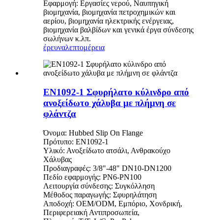
Εφαρμογή: Εργασίες νερού, Ναυπηγική
βιομηχανία, βιομηχανία πετροχημικών και
αερίου, βιομηχανία ηλεκτρικής ενέργειας,
βιομηχανία βαλβίδων και γενικά έργα σύνδεσης
σωλήνων κ.λπ.
έρευνα
λεπτομέρεια
EN1092-1 Σφυρήλατο κύλινδρο από
ανοξείδωτο χάλυβα με πλήμνη σε
φλάντζα
Όνομα: Hubbed Slip On Flange
Πρότυπο: EN1092-1
Υλικό: Ανοξείδωτο ατσάλι, Ανθρακούχο
Χάλυβας
Προδιαγραφές: 3/8"-48" DN10-DN1200
Πεδίο εφαρμογής: PN6-PN100
Λειτουργία σύνδεσης: Συγκόλληση
Μέθοδος παραγωγής: Σφυρηλάτηση
Αποδοχή: OEM/ODM, Εμπόριο, Χονδρική,
Περιφερειακή Αντιπροσωπεία,