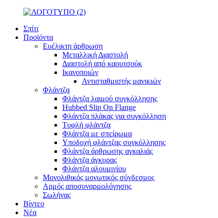
Σπίτι
Προϊόντα
Ευέλικτη άρθρωση
Μεταλλική Διαστολή
Διαστολή από καουτσούκ
Ικανοποιών
Αντισταθμιστής μανικιών
Φλάντζα
Φλάντζα λαιμού συγκόλλησης
Hubbed Slip On Flange
Φλάντζα πλάκας για συγκόλληση
Τυφλή φλάντζα
Φλάντζα με σπείρωμα
Υποδοχή φλάντζας συγκόλλησης
Φλάντζα άρθρωσης αγκαλιάς
Φλάντζα άγκυρας
Φλάντζα αλουμινίου
Μονολιθικός μονωτικός σύνδεσμος
Αρμός αποσυναρμολόγησης
Σωλήνας
Βίντεο
Νέα