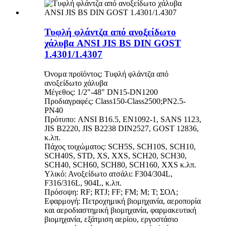
Τυφλή φλάντζα από ανοξείδωτο
χάλυβα ANSI JIS BS DIN GOST
1.4301/1.4307
Όνομα προϊόντος: Τυφλή φλάντζα από
ανοξείδωτο χάλυβα
Μέγεθος: 1/2"-48" DN15-DN1200
Προδιαγραφές: Class150-Class2500;PN2.5-
PN40
Πρότυπο: ANSI B16.5, EN1092-1, SANS 1123,
JIS B2220, JIS B2238 DIN2527, GOST 12836,
κ.λπ.
Πάχος τοιχώματος: SCH5S, SCH10S, SCH10,
SCH40S, STD, XS, XXS, SCH20, SCH30,
SCH40, SCH60, SCH80, SCH160, XXS κ.λπ.
Υλικό: Ανοξείδωτο ατσάλι: F304/304L,
F316/316L, 904L, κ.λπ.
Πρόσοψη: RF; RTJ; FF; FM; M; Τ; ΣΟΛ;
Εφαρμογή: Πετροχημική βιομηχανία, αεροπορία
και αεροδιαστημική βιομηχανία, φαρμακευτική
βιομηχανία, εξάτμιση αερίου, εργοστάσιο