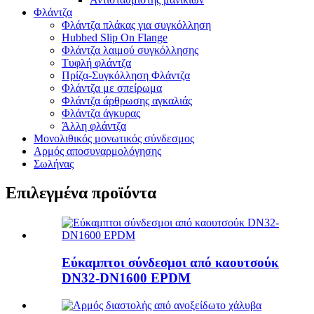
Φλάντζα
Φλάντζα πλάκας για συγκόλληση
Hubbed Slip On Flange
Φλάντζα λαιμού συγκόλλησης
Τυφλή φλάντζα
Πρίζα-Συγκόλληση Φλάντζα
Φλάντζα με σπείρωμα
Φλάντζα άρθρωσης αγκαλιάς
Φλάντζα άγκυρας
Άλλη φλάντζα
Μονολιθικός μονωτικός σύνδεσμος
Αρμός αποσυναρμολόγησης
Σωλήνας
Επιλεγμένα προϊόντα
Εύκαμπτοι σύνδεσμοι από καουτσούκ
DN32-DN1600 EPDM