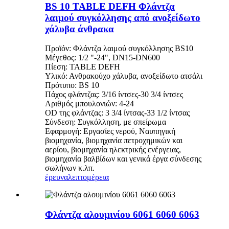
BS 10 TABLE DEFH Φλάντζα
λαιμού συγκόλλησης από ανοξείδωτο
χάλυβα άνθρακα
Προϊόν: Φλάντζα λαιμού συγκόλλησης BS10
Μέγεθος: 1/2 "-24", DN15-DN600
Πίεση: TABLE DEFH
Υλικό: Ανθρακούχο χάλυβα, ανοξείδωτο ατσάλι
Πρότυπο: BS 10
Πάχος φλάντζας: 3/16 ίντσες-30 3/4 ίντσες
Αριθμός μπουλονιών: 4-24
OD της φλάντζας: 3 3/4 ίντσας-33 1/2 ίντσας
Σύνδεση: Συγκόλληση, με σπείρωμα
Εφαρμογή: Εργασίες νερού, Ναυπηγική
βιομηχανία, βιομηχανία πετροχημικών και
αερίου, βιομηχανία ηλεκτρικής ενέργειας,
βιομηχανία βαλβίδων και γενικά έργα σύνδεσης
σωλήνων κ.λπ.
έρευνα
λεπτομέρεια
Φλάντζα αλουμινίου 6061 6060 6063