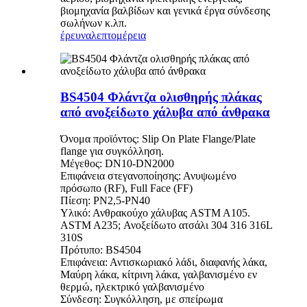
βιομηχανία βαλβίδων και γενικά έργα σύνδεσης
σωλήνων κ.λπ.
έρευνα
λεπτομέρεια
BS4504 Φλάντζα ολισθηρής πλάκας
από ανοξείδωτο χάλυβα από άνθρακα
Όνομα προϊόντος: Slip On Plate Flange/Plate
flange για συγκόλληση.
Μέγεθος: DN10-DN2000
Επιφάνεια στεγανοποίησης: Ανυψωμένο
πρόσωπο (RF), Full Face (FF)
Πίεση: PN2,5-PN40
Υλικό: Ανθρακούχο χάλυβας ASTM A105.
ASTM A235; Ανοξείδωτο ατσάλι 304 316 316L
310S
Πρότυπο: BS4504
Επιφάνεια: Αντισκωριακό λάδι, διαφανής λάκα,
Μαύρη λάκα, κίτρινη λάκα, γαλβανισμένο εν
θερμώ, ηλεκτρικό γαλβανισμένο
Σύνδεση: Συγκόλληση, με σπείρωμα