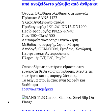
από ανοξείδωτο χάλυβα από άνθρακα
Όνομα: Ολισθηρή ολίσθηση στη φλάντζα
Πρότυπο: SANS 1123
Υλικό: Ανοξείδωτο ατσάλι
Προδιαγραφές: 1/2"-24" DN15-DN1200
Πεδίο εφαρμογής: PN2.5~PN40;
Class150~Class1500
Λειτουργία σύνδεσης: Συγκόλληση
Μέθοδος παραγωγής: Σφυρηλάτηση
Αποδοχή: OEM/ODM, Εμπόριο, Χονδρική,
Περιφερειακή Αντιπροσωπεία,
Πληρωμή: T/T, L/C, PayPal
Οποιεσδήποτε ερωτήσεις είμαστε στην
ευχάριστη θέση να απαντήσουμε, στείλτε τις
ερωτήσεις και τις παραγγελίες σας.
Το δείγμα αποθέματος είναι δωρεάν και
διαθέσιμο
έρευνα
λεπτομέρεια