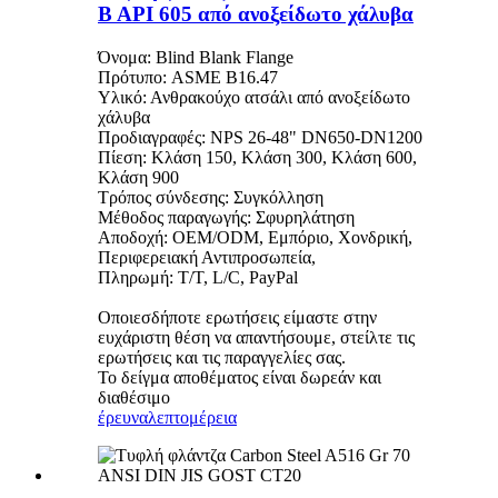
B API 605 από ανοξείδωτο χάλυβα
Όνομα: Blind Blank Flange
Πρότυπο: ASME B16.47
Υλικό: Ανθρακούχο ατσάλι από ανοξείδωτο
χάλυβα
Προδιαγραφές: NPS 26-48" DN650-DN1200
Πίεση: Κλάση 150, Κλάση 300, Κλάση 600,
Κλάση 900
Τρόπος σύνδεσης: Συγκόλληση
Μέθοδος παραγωγής: Σφυρηλάτηση
Αποδοχή: OEM/ODM, Εμπόριο, Χονδρική,
Περιφερειακή Αντιπροσωπεία,
Πληρωμή: T/T, L/C, PayPal
Οποιεσδήποτε ερωτήσεις είμαστε στην
ευχάριστη θέση να απαντήσουμε, στείλτε τις
ερωτήσεις και τις παραγγελίες σας.
Το δείγμα αποθέματος είναι δωρεάν και
διαθέσιμο
έρευνα
λεπτομέρεια