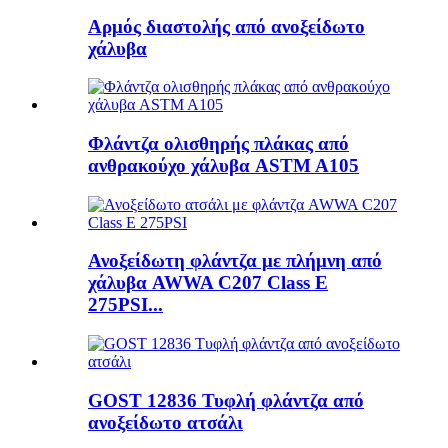
Αρμός διαστολής από ανοξείδωτο
χάλυβα
Φλάντζα ολισθηρής πλάκας από
ανθρακούχο χάλυβα ASTM A105
Ανοξείδωτη φλάντζα με πλήμνη από
χάλυβα AWWA C207 Class E
275PSI...
GOST 12836 Τυφλή φλάντζα από
ανοξείδωτο ατσάλι