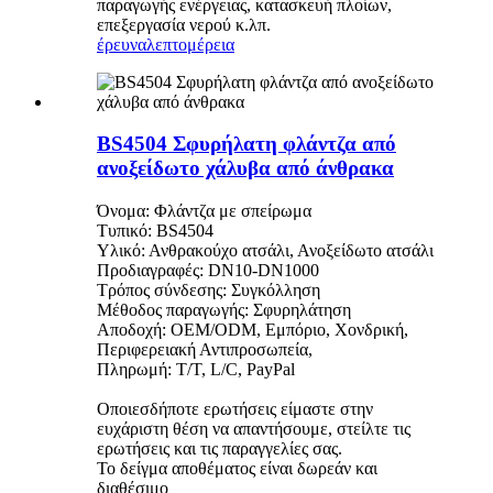
παραγωγής ενέργειας, κατασκευή πλοίων,
επεξεργασία νερού κ.λπ.
έρευνα
λεπτομέρεια
BS4504 Σφυρήλατη φλάντζα από
ανοξείδωτο χάλυβα από άνθρακα
Όνομα: Φλάντζα με σπείρωμα
Τυπικό: BS4504
Υλικό: Ανθρακούχο ατσάλι, Ανοξείδωτο ατσάλι
Προδιαγραφές: DN10-DN1000
Τρόπος σύνδεσης: Συγκόλληση
Μέθοδος παραγωγής: Σφυρηλάτηση
Αποδοχή: OEM/ODM, Εμπόριο, Χονδρική,
Περιφερειακή Αντιπροσωπεία,
Πληρωμή: T/T, L/C, PayPal
Οποιεσδήποτε ερωτήσεις είμαστε στην
ευχάριστη θέση να απαντήσουμε, στείλτε τις
ερωτήσεις και τις παραγγελίες σας.
Το δείγμα αποθέματος είναι δωρεάν και
διαθέσιμο