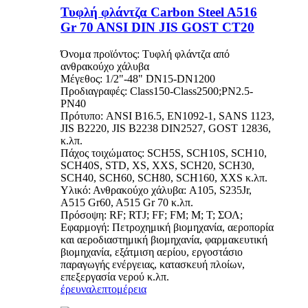
Τυφλή φλάντζα Carbon Steel A516
Gr 70 ANSI DIN JIS GOST CT20
Όνομα προϊόντος: Τυφλή φλάντζα από
ανθρακούχο χάλυβα
Μέγεθος: 1/2"-48" DN15-DN1200
Προδιαγραφές: Class150-Class2500;PN2.5-
PN40
Πρότυπο: ANSI B16.5, EN1092-1, SANS 1123,
JIS B2220, JIS B2238 DIN2527, GOST 12836,
κ.λπ.
Πάχος τοιχώματος: SCH5S, SCH10S, SCH10,
SCH40S, STD, XS, XXS, SCH20, SCH30,
SCH40, SCH60, SCH80, SCH160, XXS κ.λπ.
Υλικό: Ανθρακούχο χάλυβα: A105, S235Jr,
A515 Gr60, A515 Gr 70 κ.λπ.
Πρόσοψη: RF; RTJ; FF; FM; M; Τ; ΣΟΛ;
Εφαρμογή: Πετροχημική βιομηχανία, αεροπορία
και αεροδιαστημική βιομηχανία, φαρμακευτική
βιομηχανία, εξάτμιση αερίου, εργοστάσιο
παραγωγής ενέργειας, κατασκευή πλοίων,
επεξεργασία νερού κ.λπ.
έρευνα
λεπτομέρεια