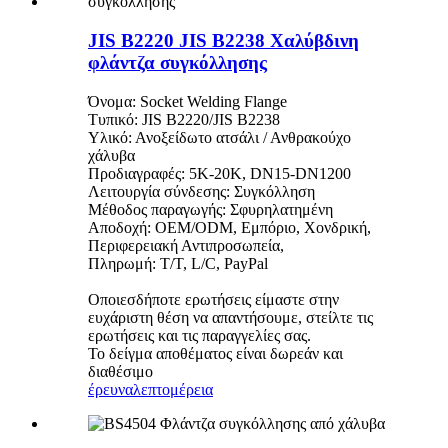
JIS B2220 JIS B2238 Χαλύβδινη
φλάντζα συγκόλλησης
Όνομα: Socket Welding Flange
Τυπικό: JIS B2220/JIS B2238
Υλικό: Ανοξείδωτο ατσάλι / Ανθρακούχο
χάλυβα
Προδιαγραφές: 5K-20K, DN15-DN1200
Λειτουργία σύνδεσης: Συγκόλληση
Μέθοδος παραγωγής: Σφυρηλατημένη
Αποδοχή: OEM/ODM, Εμπόριο, Χονδρική,
Περιφερειακή Αντιπροσωπεία,
Πληρωμή: T/T, L/C, PayPal
Οποιεσδήποτε ερωτήσεις είμαστε στην
ευχάριστη θέση να απαντήσουμε, στείλτε τις
ερωτήσεις και τις παραγγελίες σας.
Το δείγμα αποθέματος είναι δωρεάν και
διαθέσιμο
έρευνα
λεπτομέρεια