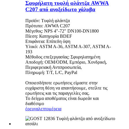
Σφυρήλατη τυφλή φλάντζα AWWA
C207 από ανοξείδωτο χάλυβα
Προϊόν: Τυφλή φλάντζα
Πρότυπο: AWWA C207
Μέγεθος: NPS 4"-72" DN100-DN1800
Πίεση: Κατηγορία BDEF
Επιφάνεια: Επίπεδη όψη
Υλικό: ASTM A-36, ASTM A-307, ASTM A-
193
Μέθοδος επεξεργασίας: Σφυρηλατημένη
Αποδοχή: OEM/ODM, Εμπόριο, Χονδρική,
Περιφερειακή Αντιπροσωπεία,
Πληρωμή: T/T, L/C, PayPal
Οποιεσδήποτε ερωτήσεις είμαστε στην
ευχάριστη θέση να απαντήσουμε, στείλτε τις
ερωτήσεις και τις παραγγελίες σας.
Το δείγμα αποθέματος είναι δωρεάν και
διαθέσιμο
έρευνα
λεπτομέρεια