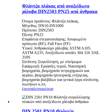
Φλάντζα πλάκας από ανοξείδωτο
χάλυβα DIN2503 PN25 από άνθρακα
Όνομα προϊόντος: Φλάντζα πλάκας.
Μέγεθος: DN10-DN1000
Πρότυπο: DIN2503
Πίεση: PN25
Επιφάνεια στεγανοποίησης: Ανυψωμένο
πρόσωπο (RF), Full Face (FF)
Υλικό: Ανθρακούχο χάλυβας ASTM A105.
ASTM A235; Ανοξείδωτο ατσάλι 304 316 316L
310S
Σύνδεση: Συγκόλληση, με σπείρωμα
Εφαρμογή: Εργασίες νερού, Ναυπηγική
βιομηχανία, βιομηχανία πετροχημικών και
αερίου, βιομηχανία ηλεκτρικής ενέργειας,
βιομηχανία βαλβίδων και γενικά έργα σύνδεσης
σωλήνων κ.λπ.
έρευνα
λεπτομέρεια
DIN 2501 PN10 Φλάντζα