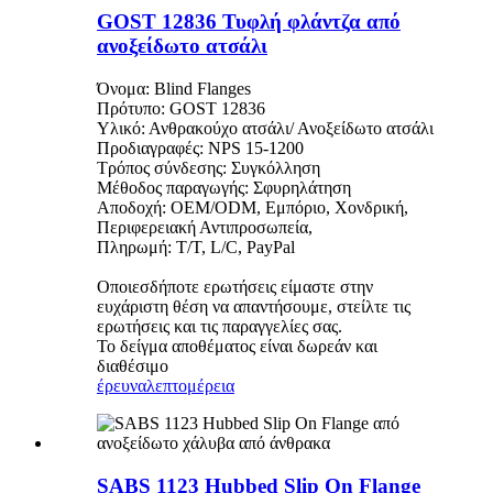
GOST 12836 Τυφλή φλάντζα από
ανοξείδωτο ατσάλι
Όνομα: Blind Flanges
Πρότυπο: GOST 12836
Υλικό: Ανθρακούχο ατσάλι/ Ανοξείδωτο ατσάλι
Προδιαγραφές: NPS 15-1200
Τρόπος σύνδεσης: Συγκόλληση
Μέθοδος παραγωγής: Σφυρηλάτηση
Αποδοχή: OEM/ODM, Εμπόριο, Χονδρική,
Περιφερειακή Αντιπροσωπεία,
Πληρωμή: T/T, L/C, PayPal
Οποιεσδήποτε ερωτήσεις είμαστε στην
ευχάριστη θέση να απαντήσουμε, στείλτε τις
ερωτήσεις και τις παραγγελίες σας.
Το δείγμα αποθέματος είναι δωρεάν και
διαθέσιμο
έρευνα
λεπτομέρεια
SABS 1123 Hubbed Slip On Flange