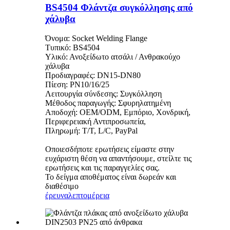
BS4504 Φλάντζα συγκόλλησης από
χάλυβα
Όνομα: Socket Welding Flange
Τυπικό: BS4504
Υλικό: Ανοξείδωτο ατσάλι / Ανθρακούχο
χάλυβα
Προδιαγραφές: DN15-DN80
Πίεση: PN10/16/25
Λειτουργία σύνδεσης: Συγκόλληση
Μέθοδος παραγωγής: Σφυρηλατημένη
Αποδοχή: OEM/ODM, Εμπόριο, Χονδρική,
Περιφερειακή Αντιπροσωπεία,
Πληρωμή: T/T, L/C, PayPal
Οποιεσδήποτε ερωτήσεις είμαστε στην
ευχάριστη θέση να απαντήσουμε, στείλτε τις
ερωτήσεις και τις παραγγελίες σας.
Το δείγμα αποθέματος είναι δωρεάν και
διαθέσιμο
έρευνα
λεπτομέρεια