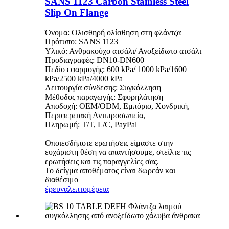
SANS 1123 Carbon Stainless Steel
Slip On Flange
Όνομα: Ολισθηρή ολίσθηση στη φλάντζα
Πρότυπο: SANS 1123
Υλικό: Ανθρακούχο ατσάλι/ Ανοξείδωτο ατσάλι
Προδιαγραφές: DN10-DN600
Πεδίο εφαρμογής: 600 kPa/ 1000 kPa/1600
kPa/2500 kPa/4000 kPa
Λειτουργία σύνδεσης: Συγκόλληση
Μέθοδος παραγωγής: Σφυρηλάτηση
Αποδοχή: OEM/ODM, Εμπόριο, Χονδρική,
Περιφερειακή Αντιπροσωπεία,
Πληρωμή: T/T, L/C, PayPal
Οποιεσδήποτε ερωτήσεις είμαστε στην
ευχάριστη θέση να απαντήσουμε, στείλτε τις
ερωτήσεις και τις παραγγελίες σας.
Το δείγμα αποθέματος είναι δωρεάν και
διαθέσιμο
έρευνα
λεπτομέρεια