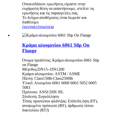
Οποιεσδήποτε ερωτήσεις είμαστε στην
ευχάριστη θέση να απαντήσουμε, στείλτε τις
ερωτήσεις και τις παραγγελίες σας.
Το δείγμα αποθέματος είναι δωρεάν και
διαθέσιμο
έρευνα
λεπτομέρεια
Κράμα αλουμινίου 6061 Slip On
Flange
Όνομα προϊόντος: Κράμα αλουμινίου 6061 Slip
on Flange
Μέγεθος:DN15--DN1200
Κράμα αλουμινίου: ASTM / ASME
Πίεση: Class150lb-Class2500lb
Υλικό: Αλουμίνιο 6061 6060 6063 5052 6005
5083
Πρότυπο: ANSI DIN JIS.
Σύνδεση: Συγκόλληση
Τύπος προσώπου φλάντζας: Επίπεδη όψη (FF),
ανυψωμένο πρόσωπο (RF), άρθρωση τύπου
δακτυλίου (RTJ)