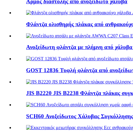
Αρμός διαστολής από ανοξείδωτο χάλυβα
Φλάντζα ολισθηρής πλάκας από ανθρακού
Ανοξείδωτη φλάντζα με πλήμνη από χάλυβ
GOST 12836 Τυφλή φλάντζα από ανοξείδω
JIS B2220 JIS B2238 Φλάντζα πλάκας συγκ
SCH60 Ανοξείδωτος Χάλυβας Συγκόλλησης 