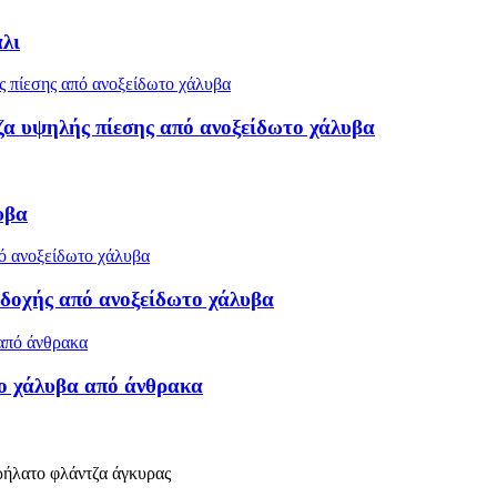
λι
α υψηλής πίεσης από ανοξείδωτο χάλυβα
υβα
δοχής από ανοξείδωτο χάλυβα
ο χάλυβα από άνθρακα