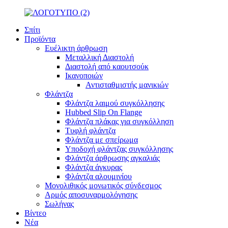
Σπίτι
Προϊόντα
Ευέλικτη άρθρωση
Μεταλλική Διαστολή
Διαστολή από καουτσούκ
Ικανοποιών
Αντισταθμιστής μανικιών
Φλάντζα
Φλάντζα λαιμού συγκόλλησης
Hubbed Slip On Flange
Φλάντζα πλάκας για συγκόλληση
Τυφλή φλάντζα
Φλάντζα με σπείρωμα
Υποδοχή φλάντζας συγκόλλησης
Φλάντζα άρθρωσης αγκαλιάς
Φλάντζα άγκυρας
Φλάντζα αλουμινίου
Μονολιθικός μονωτικός σύνδεσμος
Αρμός αποσυναρμολόγησης
Σωλήνας
Βίντεο
Νέα