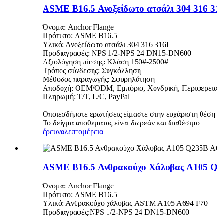
ASME B16.5 Ανοξείδωτο ατσάλι 304 316 3
Όνομα: Anchor Flange
Πρότυπο: ASME B16.5
Υλικό: Ανοξείδωτο ατσάλι 304 316 316L
Προδιαγραφές: NPS 1/2-NPS 24 DN15-DN600
Αξιολόγηση πίεσης: Κλάση 150#-2500#
Τρόπος σύνδεσης: Συγκόλληση
Μέθοδος παραγωγής: Σφυρηλάτηση
Αποδοχή: OEM/ODM, Εμπόριο, Χονδρική, Περιφερεια
Πληρωμή: T/T, L/C, PayPal
Οποιεσδήποτε ερωτήσεις είμαστε στην ευχάριστη θέση να
Το δείγμα αποθέματος είναι δωρεάν και διαθέσιμο
έρευνα
λεπτομέρεια
ASME B16.5 Ανθρακούχο Χάλυβας A105 Q
Όνομα: Anchor Flange
Πρότυπο: ASME B16.5
Υλικό: Ανθρακούχο χάλυβας ASTM A105 A694 F70
Προδιαγραφές:NPS 1/2-NPS 24 DN15-DN600