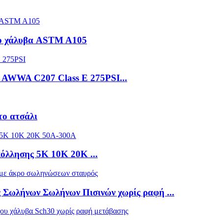
χο χάλυβα ASTM A105
α AWWA C207 Class E 275PSI...
το ατσάλι
όλλησης 5K 10K 20K ...
Σωλήνων Σωλήνων Πισινών χωρίς ραφή ...