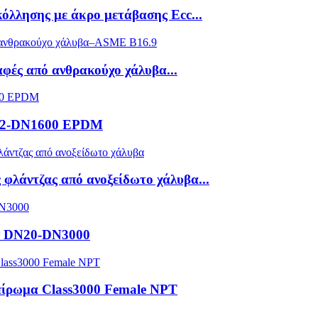
όλλησης με άκρο μετάβασης Ecc...
φές από ανθρακούχο χάλυβα...
N32-DN1600 EPDM
φλάντζας από ανοξείδωτο χάλυβα...
ων DN20-DN3000
είρωμα Class3000 Female NPT