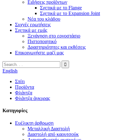
Ειδήσεις προϊόντων
Σχετικά με το Flange
Σχετικά με το Expansion Joint
Νέα του κλάδου
Συχνές ερωτήσεις
Σχετικά με εμάς
Ξενάγηση στο εργοστάσιο
Πιστοποιητικό
Δραστηριότητες και εκθέσεις
Επικοινωνήστε μαζί μας
English
Σπίτι
Προϊόντα
Φλάντζα
Φλάντζα άγκυρας
Κατηγορίες
Ευέλικτη άρθρωση
Μεταλλική Διαστολή
Διαστολή από καουτσούκ
Αντισταθμιστής φυσιγγίων