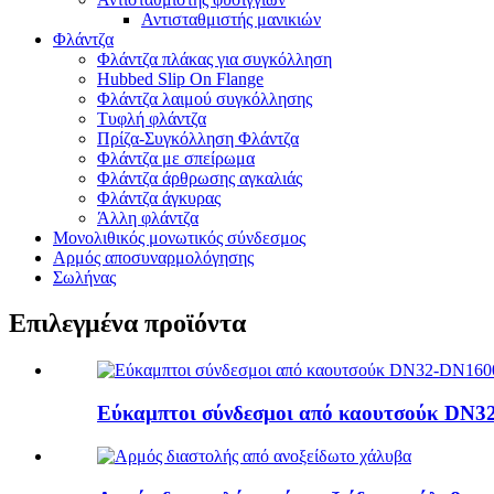
Αντισταθμιστής μανικιών
Φλάντζα
Φλάντζα πλάκας για συγκόλληση
Hubbed Slip On Flange
Φλάντζα λαιμού συγκόλλησης
Τυφλή φλάντζα
Πρίζα-Συγκόλληση Φλάντζα
Φλάντζα με σπείρωμα
Φλάντζα άρθρωσης αγκαλιάς
Φλάντζα άγκυρας
Άλλη φλάντζα
Μονολιθικός μονωτικός σύνδεσμος
Αρμός αποσυναρμολόγησης
Σωλήνας
Επιλεγμένα προϊόντα
Εύκαμπτοι σύνδεσμοι από καουτσούκ DN