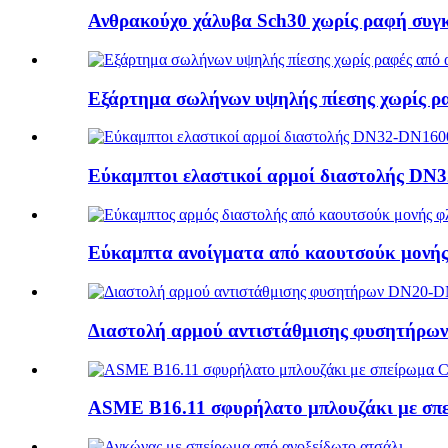
Ανθρακούχο χάλυβα Sch30 χωρίς ραφή συγκ
Εξάρτημα σωλήνων υψηλής πίεσης χωρίς ρα
Εύκαμπτοι ελαστικοί αρμοί διαστολής D
Εύκαμπτα ανοίγματα από καουτσούκ μονής 
Διαστολή αρμού αντιστάθμισης φυσητήρ
ASME B16.11 σφυρήλατο μπλουζάκι με σπ