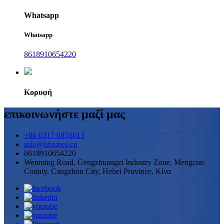
Whatsapp
Whatsapp
8618910654220
Κορυφή
επικοινωνήστε μαζί μας
+86 0317 6856613
info@hbxinqi.cn
8618910654220
Wenming Road, Gengzhuangzi Industry Zone, Mengcun
County, Cangzhou City, Hebei Province, Κίνα