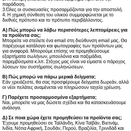
παράδοση.
3.Όλες οι συσκευασίες προσαρμόζονται για την αποστολή.
4. Η χημική σύνθεση του υλικού συμμορφώνεται με το
διεθνές πρότυπο και το πρότυπο περιβάλλοντος.
Α) Πώς μπορώ να λάβω περισσότερες λεπτομέρειες για
τα προϊόντα σας;
Μπορείτε να στείλετε ένα email στη διεύθυνση email μας. Θα
παρέχουμε κατάλογο και φωτογραφίες των προϊόντων μας
για αναφορά. Μπορούμε επίσης να προμηθεύσουμε
εξαρτήματα σωλήνων, μπουλόνια και παξιμάδια,
παρεμβύσματα κ.λπ. Στόχος μας είναι να είμαστε ο πάροχος
λύσεων του συστήματος σωληνώσεων.
Β) Πώς μπορώ να πάρω μερικά δείγματα;
Εάν χρειάζεστε, θα σας προσφέρουμε δείγματα δωρεάν, αλλά
οι νέοι πελάτες αναμένεται να πληρώσουν ταχεία χρέωση.
Γ) Παρέχετε προσαρμοσμένα εξαρτήματα;
Ναι, μπορείτε να μας δώσετε σχέδια και θα κατασκευάσουμε
ανάλογα.
Δ) Σε ποια χώρα έχετε προμηθεύσει τα προϊόντα σας;
Έχουμε προμηθεύσει σε Ταϊλάνδη, Κίνα Ταϊβάν, Βιετνάμ,
Ινδία, Νότια Αφρική, Σουδάν, Περού, Βραζιλία, Τρινιδάδ και