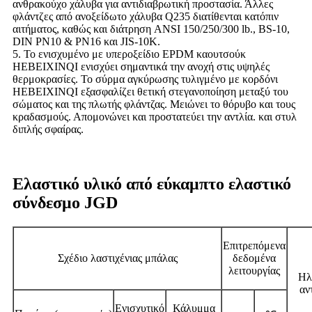
ανθρακούχο χάλυβα για αντιδιαβρωτική προστασία. Άλλες
φλάντζες από ανοξείδωτο χάλυβα Q235 διατίθενται κατόπιν
αιτήματος, καθώς και διάτρηση ANSI 150/250/300 lb., BS-10,
DIN PN10 & PN16 και JIS-10K.
5. Το ενισχυμένο με υπεροξείδιο EPDM καουτσούκ
HEBEIXINQI ενισχύει σημαντικά την ανοχή στις υψηλές
θερμοκρασίες. Το σύρμα αγκύρωσης τυλιγμένο με κορδόνι
HEBEIXINQI εξασφαλίζει θετική στεγανοποίηση μεταξύ του
σώματος και της πλωτής φλάντζας. Μειώνει το θόρυβο και τους
κραδασμούς. Απομονώνει και προστατεύει την αντλία. και στυλ
διπλής σφαίρας.
Ελαστικό υλικό από εύκαμπτο ελαστικό
σύνδεσμο JGD
Επιτρεπόμενα
Σχέδιο λαστιχένιας μπάλας
δεδομένα
λειτουργίας
Ηλ
αν
Ενισχυτικό
Κάλυμμα