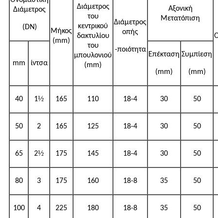
Διάμετρος
Αξονική
Διάμετρος
του
Μετατόπιση
Διάμετρος
κεντρικού
(DN)
Μήκος
οπής
δακτυλίου
Ο
(mm)
του
-ποιότητα
Επέκταση
Συμπίεση
μπουλονιού
mm
ίντσα
(mm)
(mm)
(mm)
½
40
1
165
110
18-4
30
50
50
2
165
125
18-4
30
50
½
65
2
175
145
18-4
30
50
80
3
175
160
18-8
35
50
100
4
225
180
18-8
35
50