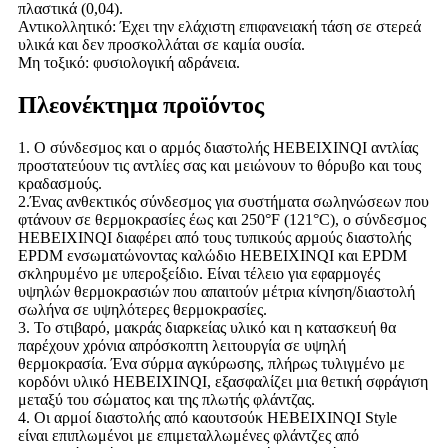
πλαστικά (0,04).
Αντικολλητικό: Έχει την ελάχιστη επιφανειακή τάση σε στερεά
υλικά και δεν προσκολλάται σε καμία ουσία.
Μη τοξικό: φυσιολογική αδράνεια.
Πλεονέκτημα προϊόντος
1. Ο σύνδεσμος και ο αρμός διαστολής HEBEIXINQI αντλίας
προστατεύουν τις αντλίες σας και μειώνουν το θόρυβο και τους
κραδασμούς.
2.Ένας ανθεκτικός σύνδεσμος για συστήματα σωληνώσεων που
φτάνουν σε θερμοκρασίες έως και 250°F (121°C), ο σύνδεσμος
HEBEIXINQI διαφέρει από τους τυπικούς αρμούς διαστολής
EPDM ενσωματώνοντας καλώδιο HEBEIXINQI και EPDM
σκληρυμένο με υπεροξείδιο. Είναι τέλειο για εφαρμογές
υψηλών θερμοκρασιών που απαιτούν μέτρια κίνηση/διαστολή
σωλήνα σε υψηλότερες θερμοκρασίες.
3. Το στιβαρό, μακράς διαρκείας υλικό και η κατασκευή θα
παρέχουν χρόνια απρόσκοπτη λειτουργία σε υψηλή
θερμοκρασία. Ένα σύρμα αγκύρωσης, πλήρως τυλιγμένο με
κορδόνι υλικό HEBEIXINQI, εξασφαλίζει μια θετική σφράγιση
μεταξύ του σώματος και της πλωτής φλάντζας.
4. Οι αρμοί διαστολής από καουτσούκ HEBEIXINQI Style
είναι επιπλωμένοι με επιμεταλλωμένες φλάντζες από