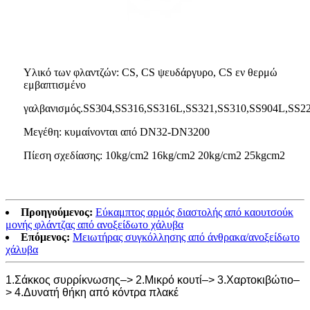
Υλικό των φλαντζών: CS, CS ψευδάργυρο, CS εν θερμώ
εμβαπτισμένο
γαλβανισμός.SS304,SS316,SS316L,SS321,SS310,SS904L,SS2
Μεγέθη: κυμαίνονται από DN32-DN3200
Πίεση σχεδίασης: 10kg/cm2 16kg/cm2 20kg/cm2 25kgcm2
Προηγούμενος:
Εύκαμπτος αρμός διαστολής από καουτσούκ
μονής φλάντζας από ανοξείδωτο χάλυβα
Επόμενος:
Μειωτήρας συγκόλλησης από άνθρακα/ανοξείδωτο
χάλυβα
1.Σάκκος συρρίκνωσης–> 2.Μικρό κουτί–> 3.Χαρτοκιβώτιο–
> 4.Δυνατή θήκη από κόντρα πλακέ