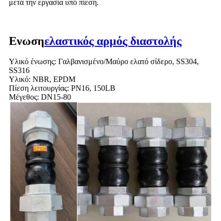
μετά την εργασία υπό πίεση.
Ενωση
ελαστικός αρμός διαστολής
Υλικό ένωσης: Γαλβανισμένο/Μαύρο ελατό σίδερο, SS304,
SS316
Υλικό: NBR, EPDM
Πίεση λειτουργίας: PN16, 150LB
Μέγεθος: DN15-80