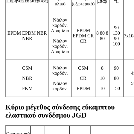
Πυρήνας
(
)
μπαρ
εσωτερικός
℃
υλικό
(εξωτερικό)
Νάιλον
κορδόνι
90
EPDM
Αραμίδιο
EPDM EPDM NBR
8 80 8
130
EPDM CR
7x10
NBR
80
90
Νάιλον
CR
100
κορδόνι
Αραμίδιο
Νάιλον
CSM
CSM
8
90
κορδόνι
4
NBR
CR
10
80
Νάιλον
5
FKM
EPDM
10
150
κορδόνι
Κύριο μέγεθος σύνδεσης εύκαμπτου
ελαστικού συνδέσμου JGD
Ονομαστική