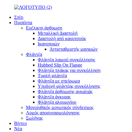
Σπίτι
Προϊόντα
Ευέλικτη άρθρωση
Μεταλλική Διαστολή
Διαστολή από καουτσούκ
Ικανοποιών
Αντισταθμιστής μανικιών
Φλάντζα
Φλάντζα λαιμού συγκόλλησης
Hubbed Slip On Flange
Φλάντζα πλάκας για συγκόλληση
Τυφλή φλάντζα
Φλάντζα με σπείρωμα
Υποδοχή φλάντζας συγκόλλησης
Φλάντζα άρθρωσης αγκαλιάς
Φλάντζα άγκυρας
Φλάντζα αλουμινίου
Μονολιθικός μονωτικός σύνδεσμος
Αρμός αποσυναρμολόγησης
Σωλήνας
Βίντεο
Νέα