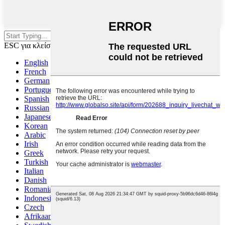
Πατήστε enter για αναζήτηση ή
ESC για κλείσιμο
English
French
German
Portuguese
Spanish
Russian
Japanese
Korean
Arabic
Irish
Greek
Turkish
Italian
Danish
Romanian
Indonesian
Czech
Afrikaans