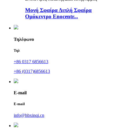
Μονή Σφαίρα Διπλή Σφαίρα
Ομόκεντρο Enocentr...
Τηλέφωνο
Τηλ
+86 0317 6856613
+86 (0317)6856613
E-mail
E-mail
info@hbxinqi.cn