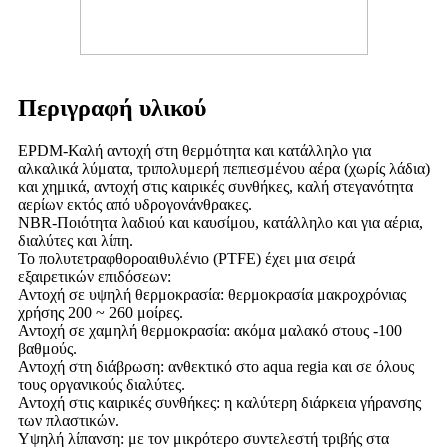
Περιγραφή υλικού
EPDM-Καλή αντοχή στη θερμότητα και κατάλληλο για
αλκαλικά λύματα, τριπολυμερή πεπιεσμένου αέρα (χωρίς λάδια)
και χημικά, αντοχή στις καιρικές συνθήκες, καλή στεγανότητα
αερίων εκτός από υδρογονάνθρακες.
NBR-Ποιότητα λαδιού και καυσίμου, κατάλληλο και για αέρια,
διαλύτες και λίπη.
Το πολυτετραφθοροαιθυλένιο (PTFE) έχει μια σειρά
εξαιρετικών επιδόσεων:
Αντοχή σε υψηλή θερμοκρασία: θερμοκρασία μακροχρόνιας
χρήσης 200 ~ 260 μοίρες.
Αντοχή σε χαμηλή θερμοκρασία: ακόμα μαλακό στους -100
βαθμούς.
Αντοχή στη διάβρωση: ανθεκτικό στο aqua regia και σε όλους
τους οργανικούς διαλύτες.
Αντοχή στις καιρικές συνθήκες: η καλύτερη διάρκεια γήρανσης
των πλαστικών.
Υψηλή λίπανση: με τον μικρότερο συντελεστή τριβής στα