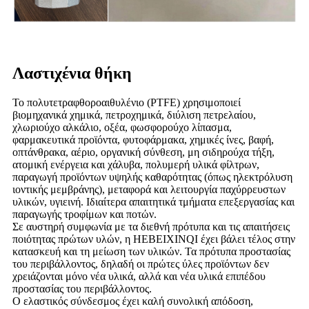
Λαστιχένια θήκη
Το πολυτετραφθοροαιθυλένιο (PTFE) χρησιμοποιεί
βιομηχανικά χημικά, πετροχημικά, διύλιση πετρελαίου,
χλωριούχο αλκάλιο, οξέα, φωσφορούχο λίπασμα,
φαρμακευτικά προϊόντα, φυτοφάρμακα, χημικές ίνες, βαφή,
οπτάνθρακα, αέριο, οργανική σύνθεση, μη σιδηρούχα τήξη,
ατομική ενέργεια και χάλυβα, πολυμερή υλικά φίλτρων,
παραγωγή προϊόντων υψηλής καθαρότητας (όπως ηλεκτρόλυση
ιοντικής μεμβράνης), μεταφορά και λειτουργία παχύρρευστων
υλικών, υγιεινή. Ιδιαίτερα απαιτητικά τμήματα επεξεργασίας και
παραγωγής τροφίμων και ποτών.
Σε αυστηρή συμφωνία με τα διεθνή πρότυπα και τις απαιτήσεις
ποιότητας πρώτων υλών, η HEBEIXINQI έχει βάλει τέλος στην
κατασκευή και τη μείωση των υλικών. Τα πρότυπα προστασίας
του περιβάλλοντος, δηλαδή οι πρώτες ύλες προϊόντων δεν
χρειάζονται μόνο νέα υλικά, αλλά και νέα υλικά επιπέδου
προστασίας του περιβάλλοντος.
Ο ελαστικός σύνδεσμος έχει καλή συνολική απόδοση,