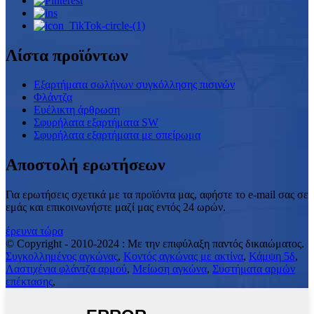
Λίστα προϊόντων
Εξαρτήματα σωλήνων συγκόλλησης πισινών
Φλάντζα
Ευέλικτη άρθρωση
Σφυρήλατα εξαρτήματα SW
Σφυρήλατα εξαρτήματα με σπείρωμα
Αποστολή ερωτήσεων
Για ερωτήσεις σχετικά με τα προϊόντα μας, αφήστε το e-mail σας σε
εμάς και επικοινωνήστε μαζί μας εντός 24 ωρών.
έρευνα τώρα
© Copyright - 2010-2024 : Με την επιφύλαξη παντός δικαιώματος.
Συγκολλημένος αγκώνας
,
Κοντός αγκώνας με ακτίνα
,
Κάμψη 5δ
,
Λαστιχένια φλάντζα αρμού
,
Μείωση αγκώνα
,
Συστήματα αρμών
επέκτασης
,