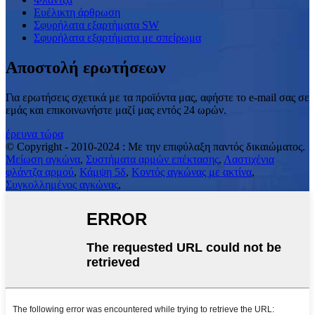
Ευέλικτη άρθρωση
Σφυρήλατα εξαρτήματα SW
Σφυρήλατα εξαρτήματα με σπείρωμα
Αποστολή ερωτήσεων
Για ερωτήσεις σχετικά με τα προϊόντα μας, αφήστε το e-mail σας σε
εμάς και επικοινωνήστε μαζί μας εντός 24 ωρών.
έρευνα τώρα
© Copyright - 2010-2024 : Με την επιφύλαξη παντός δικαιώματος.
Μείωση αγκώνα
,
Συστήματα αρμών επέκτασης
,
Λαστιχένια
φλάντζα αρμού
,
Κάμψη 5δ
,
Κοντός αγκώνας με ακτίνα
,
Συγκολλημένος αγκώνας
,