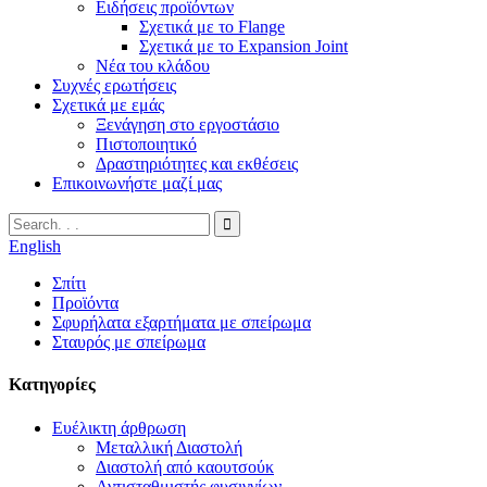
Ειδήσεις προϊόντων
Σχετικά με το Flange
Σχετικά με το Expansion Joint
Νέα του κλάδου
Συχνές ερωτήσεις
Σχετικά με εμάς
Ξενάγηση στο εργοστάσιο
Πιστοποιητικό
Δραστηριότητες και εκθέσεις
Επικοινωνήστε μαζί μας
English
Σπίτι
Προϊόντα
Σφυρήλατα εξαρτήματα με σπείρωμα
Σταυρός με σπείρωμα
Κατηγορίες
Ευέλικτη άρθρωση
Μεταλλική Διαστολή
Διαστολή από καουτσούκ
Αντισταθμιστής φυσιγγίων