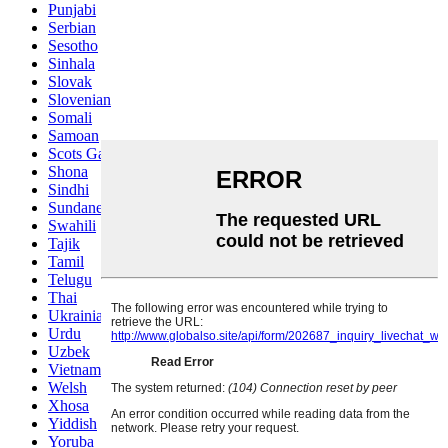
Punjabi
Serbian
Sesotho
Sinhala
Slovak
Slovenian
Somali
Samoan
Scots Gaelic
Shona
Sindhi
Sundanese
Swahili
Tajik
Tamil
Telugu
Thai
Ukrainian
Urdu
Uzbek
Vietnamese
Welsh
Xhosa
Yiddish
Yoruba