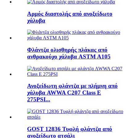
Αρμός διαστολής από ανοξείδωτο
χάλυβα
Φλάντζα ολισθηρής πλάκας από
ανθρακούχο χάλυβα ASTM A105
Ανοξείδωτη φλάντζα με πλήμνη από
χάλυβα AWWA C207 Class E
275PSI...
GOST 12836 Τυφλή φλάντζα από
ανοξείδωτο ατσάλι