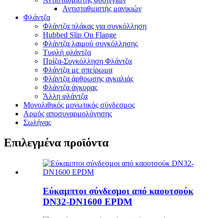
Αντισταθμιστής μανικιών
Φλάντζα
Φλάντζα πλάκας για συγκόλληση
Hubbed Slip On Flange
Φλάντζα λαιμού συγκόλλησης
Τυφλή φλάντζα
Πρίζα-Συγκόλληση Φλάντζα
Φλάντζα με σπείρωμα
Φλάντζα άρθρωσης αγκαλιάς
Φλάντζα άγκυρας
Άλλη φλάντζα
Μονολιθικός μονωτικός σύνδεσμος
Αρμός αποσυναρμολόγησης
Σωλήνας
Επιλεγμένα προϊόντα
Εύκαμπτοι σύνδεσμοι από καουτσούκ
DN32-DN1600 EPDM