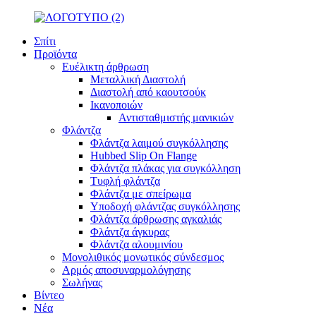
Σπίτι
Προϊόντα
Ευέλικτη άρθρωση
Μεταλλική Διαστολή
Διαστολή από καουτσούκ
Ικανοποιών
Αντισταθμιστής μανικιών
Φλάντζα
Φλάντζα λαιμού συγκόλλησης
Hubbed Slip On Flange
Φλάντζα πλάκας για συγκόλληση
Τυφλή φλάντζα
Φλάντζα με σπείρωμα
Υποδοχή φλάντζας συγκόλλησης
Φλάντζα άρθρωσης αγκαλιάς
Φλάντζα άγκυρας
Φλάντζα αλουμινίου
Μονολιθικός μονωτικός σύνδεσμος
Αρμός αποσυναρμολόγησης
Σωλήνας
Βίντεο
Νέα