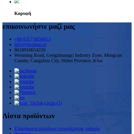
Κορυφή
επικοινωνήστε μαζί μας
+86 0317 6856613
info@hbxinqi.cn
8618910654220
Wenming Road, Gengzhuangzi Industry Zone, Mengcun
County, Cangzhou City, Hebei Province, Κίνα
Λίστα προϊόντων
Εξαρτήματα σωλήνων συγκόλλησης πισινών
Φλάντζα