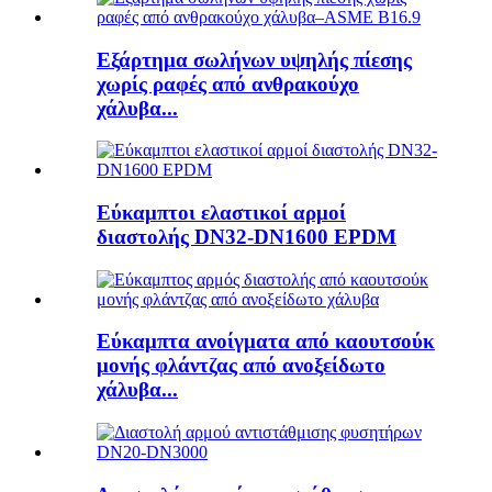
Εξάρτημα σωλήνων υψηλής πίεσης
χωρίς ραφές από ανθρακούχο
χάλυβα...
Εύκαμπτοι ελαστικοί αρμοί
διαστολής DN32-DN1600 EPDM
Εύκαμπτα ανοίγματα από καουτσούκ
μονής φλάντζας από ανοξείδωτο
χάλυβα...