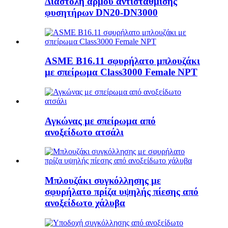
Διαστολή αρμού αντιστάθμισης
φυσητήρων DN20-DN3000
ASME B16.11 σφυρήλατο μπλουζάκι
με σπείρωμα Class3000 Female NPT
Αγκώνας με σπείρωμα από
ανοξείδωτο ατσάλι
Μπλουζάκι συγκόλλησης με
σφυρήλατο πρίζα υψηλής πίεσης από
ανοξείδωτο χάλυβα