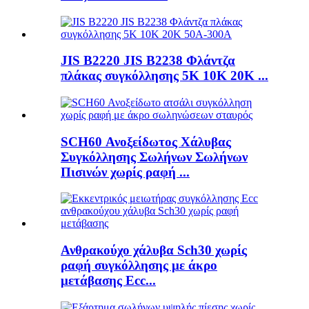
JIS B2220 JIS B2238 Φλάντζα
πλάκας συγκόλλησης 5K 10K 20K ...
SCH60 Ανοξείδωτος Χάλυβας
Συγκόλλησης Σωλήνων Σωλήνων
Πισινών χωρίς ραφή ...
Ανθρακούχο χάλυβα Sch30 χωρίς
ραφή συγκόλλησης με άκρο
μετάβασης Ecc...